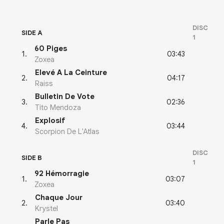
DISC
SIDE A
1
60 Piges
03:43
1
.
Zoxea
Elevé A La Ceinture
04:17
2
.
Raiss
Bulletin De Vote
02:36
3
.
Tito Mendoza
Explosif
03:44
4
.
Scorpion De L'Atlas
DISC
SIDE B
1
92 Hémorragie
03:07
1
.
Zoxea
Chaque Jour
03:40
2
.
Krystel
Parle Pas