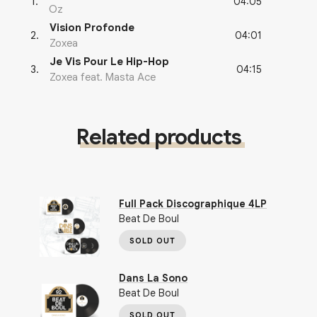
04:05
1
.
Oz
Vision Profonde
04:01
2
.
Zoxea
Je Vis Pour Le Hip-Hop
04:15
3
.
Zoxea feat. Masta Ace
Related products
Full Pack Discographique 4LP
Beat De Boul
SOLD OUT
Dans La Sono
Beat De Boul
SOLD OUT