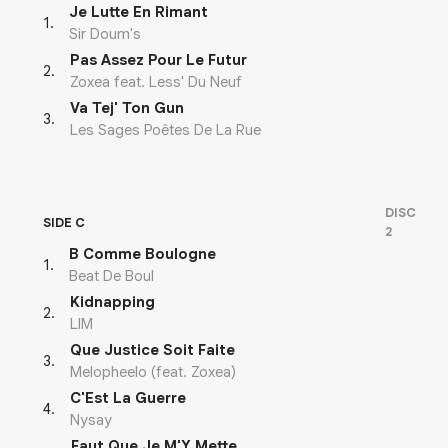
Je Lutte En Rimant
1
.
Sir Doum's
Pas Assez Pour Le Futur
2
.
Zoxea feat. Less' Du Neuf
Va Tej' Ton Gun
3
.
Les Sages Poêtes De La Rue
DISC
SIDE C
2
B Comme Boulogne
1
.
Beat De Boul
Kidnapping
2
.
LIM
Que Justice Soit Faite
3
.
Melopheelo (feat. Zoxea)
C'Est La Guerre
4
.
Nysay
Faut Que Je M'Y Mette