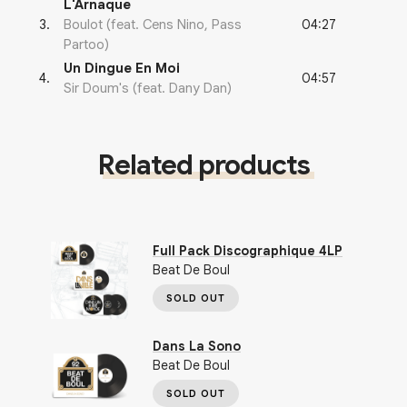
L'Arnaque
04:27
3
.
Boulot (feat. Cens Nino, Pass
Partoo)
Un Dingue En Moi
04:57
4
.
Sir Doum's (feat. Dany Dan)
Related products
Full Pack Discographique 4LP
Beat De Boul
SOLD OUT
Dans La Sono
Beat De Boul
SOLD OUT