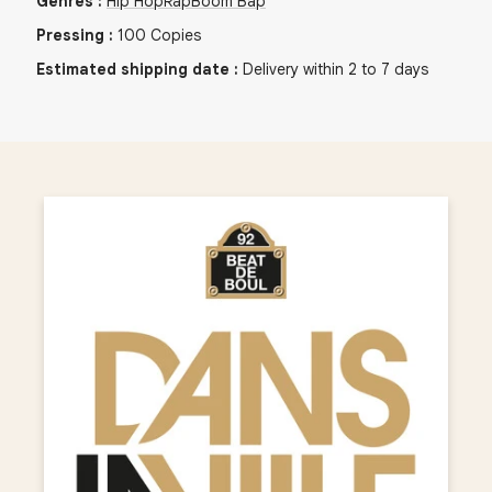
Genres
:
Hip Hop
Rap
Boom Bap
Pressing
:
100
Copies
Estimated shipping date
:
Delivery within 2 to 7 days