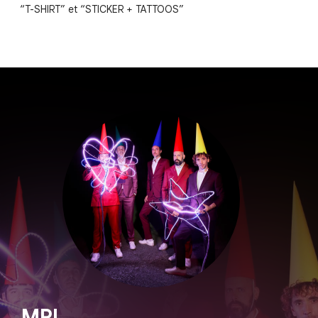
“T-SHIRT” et “STICKER + TATTOOS”
MPL