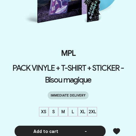
MPL
PACK VINYLE + T-SHIRT + STICKER -
Bisou magique
IMMEDIATE DELIVERY
XS
S
M
L
XL
2XL
Add to cart
-