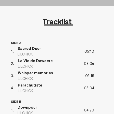
Tracklist
SIDE A
Sacred Deer
05:10
1
.
LILCHICK
La Vie de Dawaere
08:06
2
.
LILCHICK
Whisper memories
03:15
3
.
LILCHICK
Parachutiste
05:04
4
.
LILCHICK
SIDE B
Downpour
04:20
1
.
LILCHICK