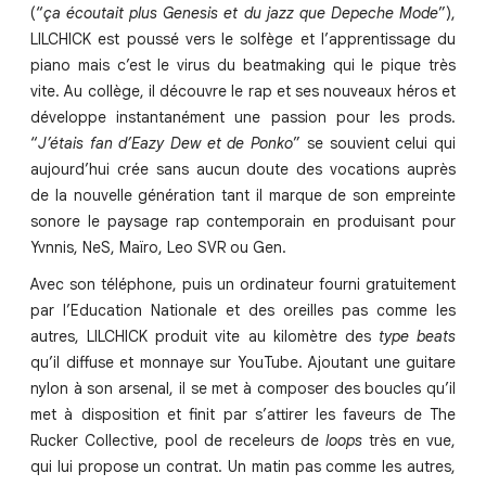
(“
ça écoutait plus Genesis et du jazz que Depeche Mode
”),
LILCHICK est poussé vers le solfège et l’apprentissage du
piano mais c’est le virus du beatmaking qui le pique très
vite. Au collège, il découvre le rap et ses nouveaux héros et
développe instantanément une passion pour les prods.
“
J’étais fan d’Eazy Dew et de Ponko
” se souvient celui qui
aujourd’hui crée sans aucun doute des vocations auprès
de la nouvelle génération tant il marque de son empreinte
sonore le paysage rap contemporain en produisant pour
Yvnnis, NeS, Maïro, Leo SVR ou Gen.
Avec son téléphone, puis un ordinateur fourni gratuitement
par l’Education Nationale et des oreilles pas comme les
autres, LILCHICK produit vite au kilomètre des
type beats
qu’il diffuse et monnaye sur YouTube. Ajoutant une guitare
nylon à son arsenal, il se met à composer des boucles qu’il
met à disposition et finit par s’attirer les faveurs de The
Rucker Collective, pool de receleurs de
loops
très en vue,
qui lui propose un contrat. Un matin pas comme les autres,