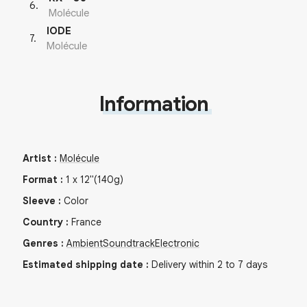
6
.
Molécule
IODE
7
.
Molécule
Information
Artist
:
Molécule
Format
:
1
x
12"
(140g)
Sleeve
:
Color
Country
:
France
Genres
:
Ambient
Soundtrack
Electronic
Estimated shipping date
:
Delivery within 2 to 7 days