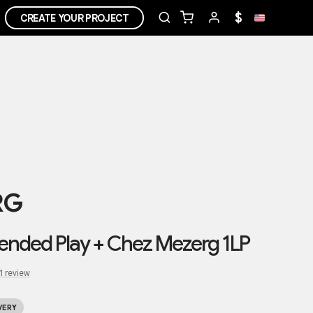
$
CREATE YOUR PROJECT
RG
ended Play + Chez Mezerg 1LP
1
review
VERY