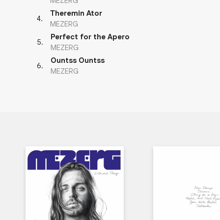
MEZERG
Theremin Ator
4
.
MEZERG
Perfect for the Apero
5
.
MEZERG
Ountss Ountss
6
.
MEZERG