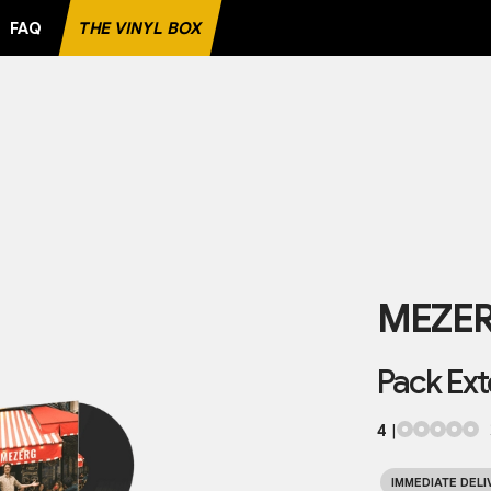
FAQ
THE VINYL BOX
RD
MEZE
Pack Ext
4
|
IMMEDIATE DELI