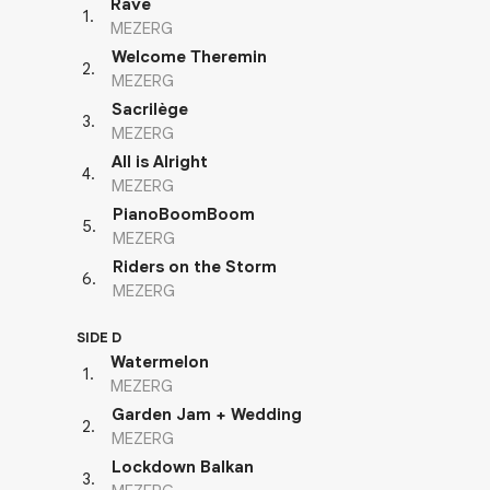
Rave
1
.
MEZERG
Welcome Theremin
2
.
MEZERG
Sacrilège
3
.
MEZERG
All is Alright
4
.
MEZERG
PianoBoomBoom
5
.
MEZERG
Riders on the Storm
6
.
MEZERG
SIDE D
Watermelon
1
.
MEZERG
Garden Jam + Wedding
2
.
MEZERG
Lockdown Balkan
3
.