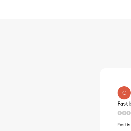
C
t to like?
Fast 
heremin could also work!
Fast i