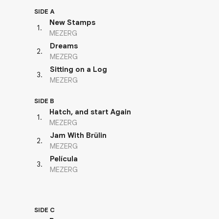
SIDE A
New Stamps
1
.
MEZERG
Dreams
2
.
MEZERG
Sitting on a Log
3
.
MEZERG
SIDE B
Hatch, and start Again
1
.
MEZERG
Jam With Brülin
2
.
MEZERG
Película
3
.
MEZERG
SIDE C