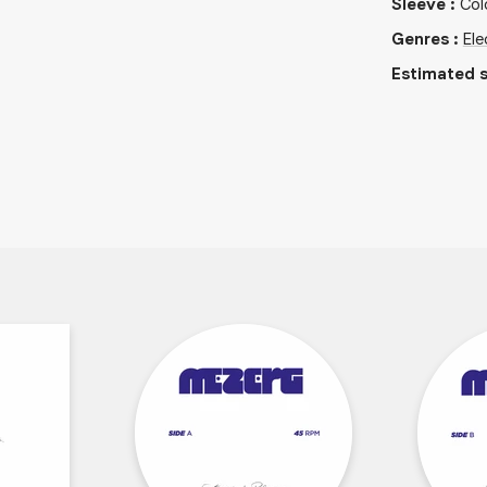
Sleeve
:
Col
Genres
:
Ele
Estimated s