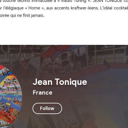
a touche techno immaculée à « Radio Tuning ». JEAN TONIQUE co
 l’élégiaque « Home », aux accents kraftwer-kiens. L’idéal cocktai
irée qui ne finit jamais.
Jean Tonique
France
Follow