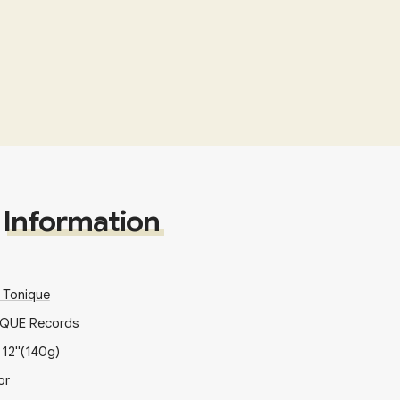
Information
 Tonique
QUE Records
x
12"
(140g)
or