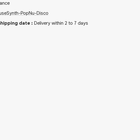
rance
use
Synth-Pop
Nu-Disco
hipping date
:
Delivery within 2 to 7 days