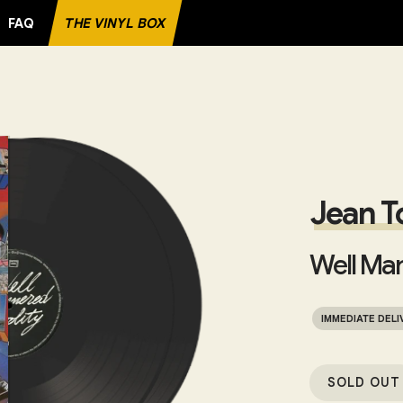
FAQ
THE VINYL BOX
D
Jean T
Well Man
IMMEDIATE DELI
SOLD OUT