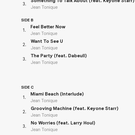
Something To Talk About (feat. Keyone Starr)
3
.
Jean Tonique
SIDE B
Feel Better Now
1
.
Jean Tonique
Want To See U
2
.
Jean Tonique
The Party (feat. Dabeull)
3
.
Jean Tonique
SIDE C
Miami Beach (Interlude)
1
.
Jean Tonique
Grooving Machine (feat. Keyone Starr)
2
.
Jean Tonique
No Worries (feat. Larry Houl)
3
.
Jean Tonique