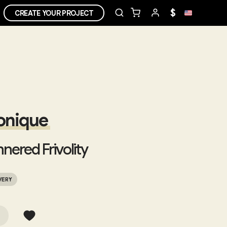
$
CREATE YOUR PROJECT
onique
nered Frivolity
VERY