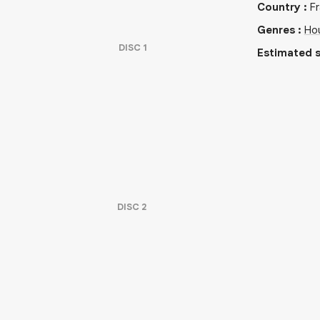
Country
:
F
Genres
:
Ho
DISC
1
Estimated s
DISC
2