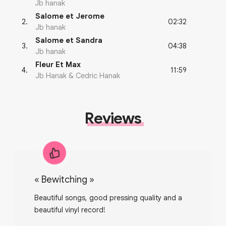
Jb hanak
Salome et Jerome
02:32
2
.
Jb hanak
Salome et Sandra
04:38
3
.
Jb hanak
Fleur Et Max
11:59
4
.
Jb Hanak & Cedric Hanak
Reviews
«
Bewitching
»
Beautiful songs, good pressing quality and a
beautiful vinyl record!