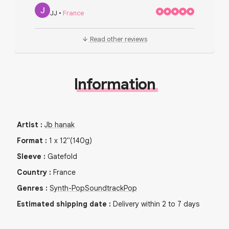
JJ
•
France
Read other reviews
Information
Artist
:
Jb hanak
Format
:
1
x
12"
(140g)
Sleeve
:
Gatefold
Country
:
France
Genres
:
Synth-Pop
Soundtrack
Pop
Estimated shipping date
:
Delivery within 2 to 7 days