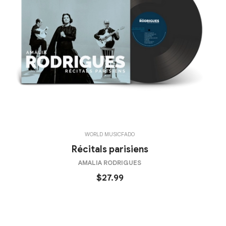
WORLD MUSIC
FADO
Récitals parisiens
AMALIA RODRIGUES
$27.99