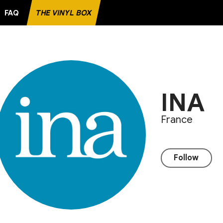
FAQ
THE VINYL BOX
INA
France
Follow