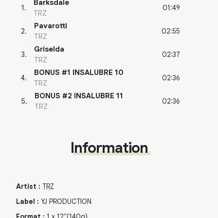
Barksdale
01:49
1
.
TRZ
Pavarotti
02:55
2
.
TRZ
Griselda
02:37
3
.
TRZ
BONUS #1 INSALUBRE 10
02:36
4
.
TRZ
BONUS #2 INSALUBRE 11
02:36
5
.
TRZ
Information
Artist
:
TRZ
Label
:
YJ PRODUCTION
Format
:
1
x
12"
(140g)