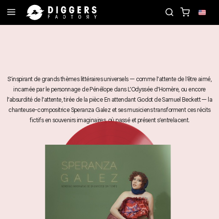
JOIN THE CLUB - DISCOVER YOUR NEXT FAVORITE
S’inspirant de grands thèmes littéraires universels — comme l’attente de l’être aimé,
incarnée par le personnage de Pénélope dans L’Odyssée d’Homère, ou encore
l’absurdité de l’attente, tirée de la pièce En attendant Godot de Samuel Beckett — la
chanteuse-compositrice Speranza Galez et ses musiciens transforment ces récits
fictifs en souvenirs imaginaires, où passé et présent s’entrelacent.