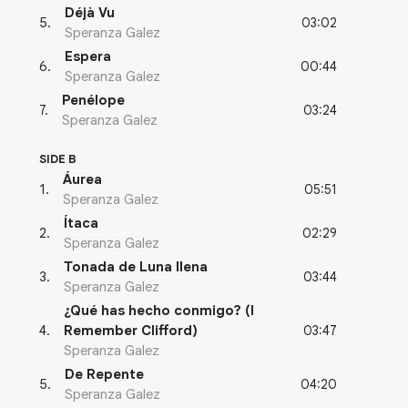
Déjà Vu
03:02
5
.
Speranza Galez
Espera
00:44
6
.
Speranza Galez
Penélope
03:24
7
.
Speranza Galez
SIDE B
Áurea
05:51
1
.
Speranza Galez
Ítaca
02:29
2
.
Speranza Galez
Tonada de Luna llena
03:44
3
.
Speranza Galez
¿Qué has hecho conmigo? (I
03:47
4
.
Remember Clifford)
Speranza Galez
De Repente
04:20
5
.
Speranza Galez