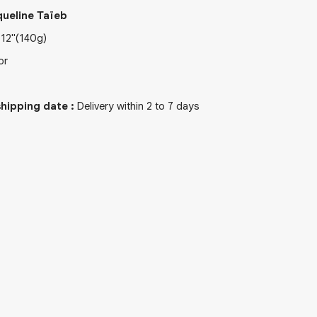
ueline Taïeb
x
12"
(140g)
or
hipping date
:
Delivery within 2 to 7 days