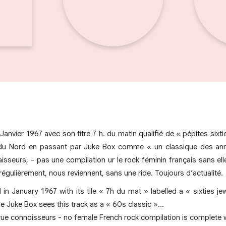
anvier 1967 avec son titre 7 h. du matin qualifié de « pépites sixt
ix du Nord en passant par Juke Box comme « un classique des an
isseurs, - pas une compilation ur le rock féminin français sans ell
gulièrement, nous reviennent, sans une ride. Toujours d’actualité.
in January 1967 with its tile « 7h du mat » labelled a « sixties jew
e Juke Box sees this track as a « 60s classic »…
true connoisseurs - no female French rock compilation is complete w