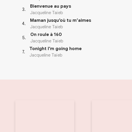
Bienvenue au pays
3
.
Jacqueline Taïeb
Maman jusqu’où tu m’aimes
4
.
Jacqueline Taïeb
On roule à 160
5
.
Jacqueline Taïeb
Tonight I’m going home
7
.
Jacqueline Taïeb