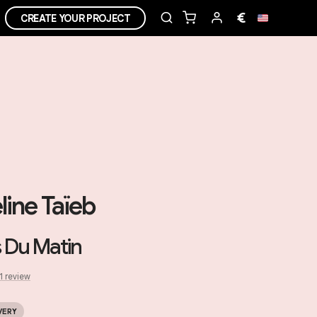
€
CREATE YOUR PROJECT
line Taïeb
 Du Matin
1
review
VERY