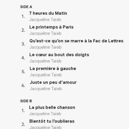
SIDE A
7 heures du Matin
1
.
Jacqueline Taïeb
Le printemps à Paris
2
.
Jacqueline Taïeb
Qu’est-ce qu’on se marre à la Fac de Lettres
3
.
Jacqueline Taïeb
Le cœur au bout des doigts
4
.
Jacqueline Taïeb
La première à gauche
5
.
Jacqueline Taïeb
Juste un peu d’amour
6
.
Jacqueline Taïeb
SIDE B
La plus belle chanson
1
.
Jacqueline Taïeb
Bientôt tu l’oublieras
2
.
Jacqueline Taïeb