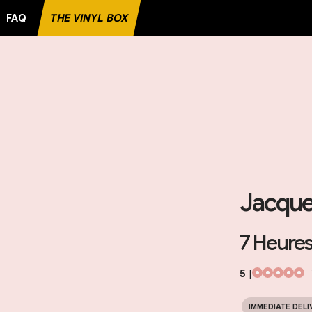
FAQ
THE VINYL BOX
 RECORD
Jacque
7 Heures
5
|
IMMEDIATE DELI