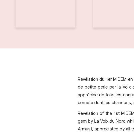
Révélation du 1er MIDEM en J
de petite perle par la Vo
appréciée de tous les conna
comète dont les chansons, ré
Revelation of the 1st MIDEM 
gem by La Voix du Nord whil
A must, appreciated by all 