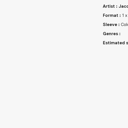
Artist
:
Jacq
Format
:
1
Sleeve
:
Col
Genres
:
Estimated s