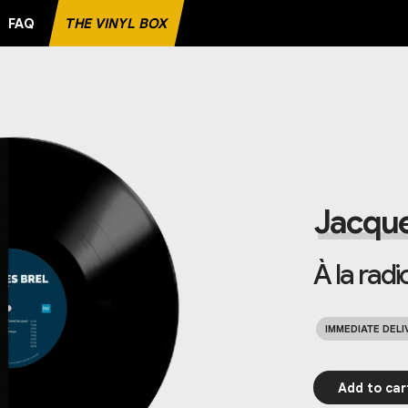
FAQ
THE VINYL BOX
RECORD
Jacque
À la radi
IMMEDIATE DELI
Add to car