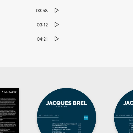
03:58
03:12
04:21