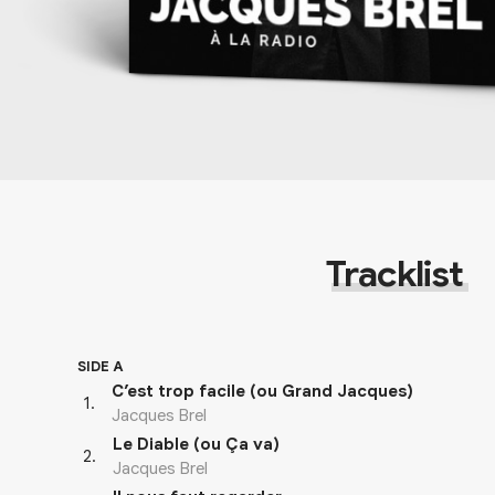
Tracklist
SIDE A
C’est trop facile (ou Grand Jacques)
1
.
Jacques Brel
Le Diable (ou Ça va)
2
.
Jacques Brel