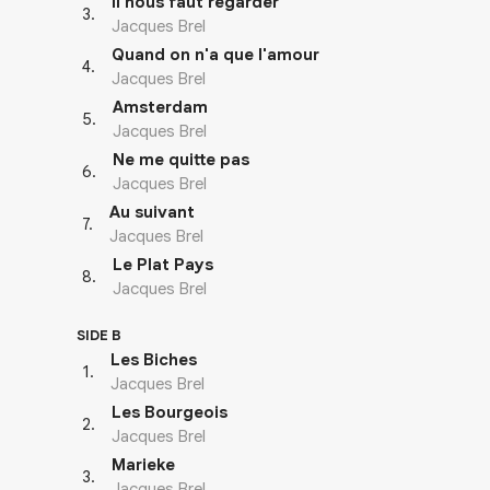
Il nous faut regarder
3
.
Jacques Brel
Quand on n'a que l'amour
4
.
Jacques Brel
Amsterdam
5
.
Jacques Brel
Ne me quitte pas
6
.
Jacques Brel
Au suivant
7
.
Jacques Brel
Le Plat Pays
8
.
Jacques Brel
SIDE B
Les Biches
1
.
Jacques Brel
Les Bourgeois
2
.
Jacques Brel
Marieke
3
.
Jacques Brel