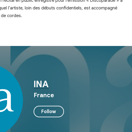
récital en public enregistré pour l’émission « Discoparade » à
uel l’artiste, loin des débuts confidentiels, est accompagné
 de cordes.
INA
France
Follow