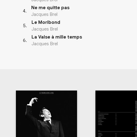
Ne me quitte pas
4
.
Jacques Brel
Le Moribond
5
.
Jacques Brel
La Valse à mille temps
6
.
Jacques Brel