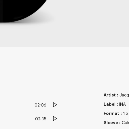
Artist
:
Jacq
Label
:
INA
02:06
Format
:
1
02:35
Sleeve
:
Col