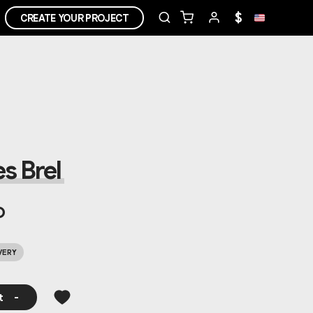
$
CREATE YOUR PROJECT
s Brel
o
VERY
t
-