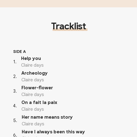
Tracklist
SIDE A
Help you
1
.
Claire days
Archeology
2
.
Claire days
Flower-flower
3
.
Claire days
On a fait la paix
4
.
Claire days
Her name means story
5
.
Claire days
Have I always been this way
6
.