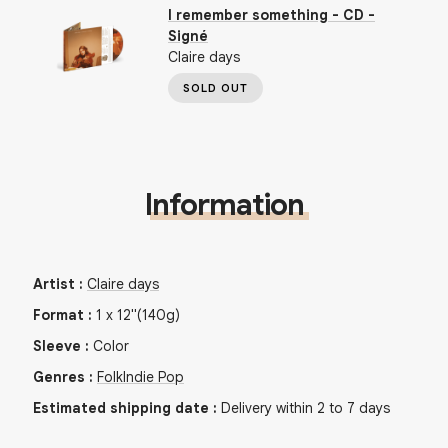
I remember something - CD -
Signé
Claire days
SOLD OUT
Information
Artist
:
Claire days
Format
:
1
x
12"
(140g)
Sleeve
:
Color
Genres
:
Folk
Indie Pop
Estimated shipping date
:
Delivery within 2 to 7 days