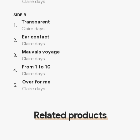
Claire days
SIDE B
Transparent
1
.
Claire days
Ear contact
2
.
Claire days
Mauvais voyage
3
.
Claire days
From 1 to 10
4
.
Claire days
Over for me
5
.
Claire days
Related products