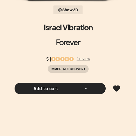
Show 3D
Israel Vibration
Forever
5
|
1
review
IMMEDIATE DELIVERY
Add to cart
-