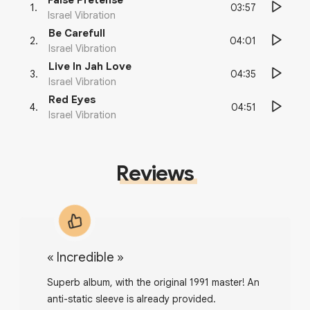
False Pretense
03:57
1
.
Israel Vibration
Be Carefull
04:01
2
.
Israel Vibration
Live In Jah Love
04:35
3
.
Israel Vibration
Red Eyes
04:51
4
.
Israel Vibration
Reviews
«
Incredible
»
Superb album, with the original 1991 master! An
anti-static sleeve is already provided.