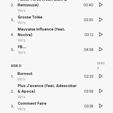
03:40
2
.
Remsouze)
Vin's
Grosse Tolée
03:30
3
.
Vin's
Mauvaise Influence (feat.
03:12
4
.
Nocive)
Vin's
FB...
04:58
5
.
Vin's
DISC
SIDE D
2
Burnout
02:23
1
.
Vin's
Plus J'avance (feat. Adescobar
03:58
2
.
& Apoca)
Vin's
Comment Faire
03:38
3
.
Vin's