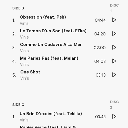
DISC
SIDE B
1
Obsession (feat. Psh)
04:44
1
.
Vin's
Le Temps D'un Son (feat. El'ka)
04:20
2
.
Vin's
Comme Un Cadavre A La Mer
02:00
3
.
Vin's
Me Parlez Pas (feat. Melan)
04:08
4
.
Vin's
One Shot
03:18
5
.
Vin's
DISC
SIDE C
2
Un Brin D'excès (feat. Tekilla)
03:48
1
.
Vin's
Panier Percé (feat. Liam &