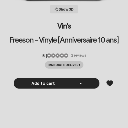
Show 3D
Vin's
Freeson - Vinyle [Anniversaire 10 ans]
5
|
2
review
s
IMMEDIATE DELIVERY
Add to cart
-