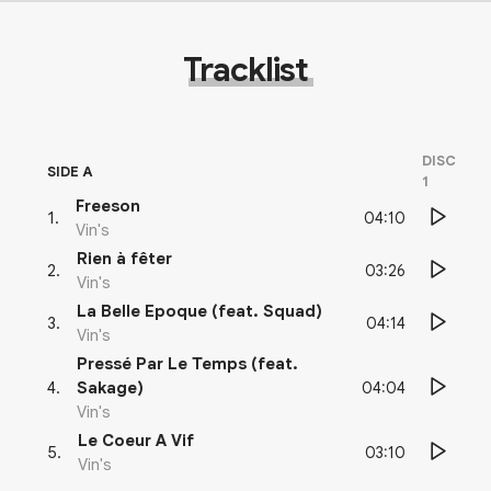
Tracklist
DISC
SIDE A
1
Freeson
04:10
1
.
Vin's
Rien à fêter
03:26
2
.
Vin's
La Belle Epoque (feat. Squad)
04:14
3
.
Vin's
Pressé Par Le Temps (feat.
04:04
4
.
Sakage)
Vin's
Le Coeur A Vif
03:10
5
.
Vin's