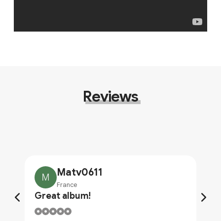
Reviews
Matv0611
M
France
Great album!