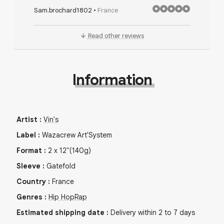
Sam.brochard1802
•
France
Read other reviews
Information
Artist
:
Vin's
Label
:
Wazacrew Art'System
Format
:
2
x
12"
(140g)
Sleeve
:
Gatefold
Country
:
France
Genres
:
Hip Hop
Rap
Estimated shipping date
:
Delivery within 2 to 7 days