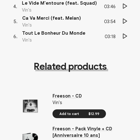
Le Vide M'entoure (feat. Squad)
03:46
4
.
Vin's
Ca Va Merci (feat. Melan)
03:54
5
.
Vin's
Tout Le Bonheur Du Monde
03:18
6
.
Vin's
Related products
Freeson - CD
Vin's
Add to cart
$12.99
Freeson - Pack Vinyle + CD
[Anniversaire 10 ans]