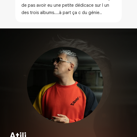
de pas avoir eu une petite dédicace sur l un
des trois albums....à part ça c du génie..
Atili