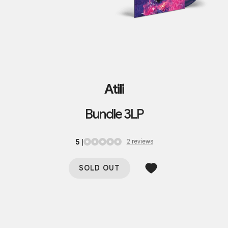
Atili
Bundle 3LP
5
|
2
review
s
SOLD OUT