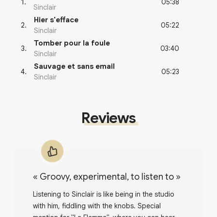
05:38
1
.
Sinclair
Hier s'efface
05:22
2
.
Sinclair
Tomber pour la foule
03:40
3
.
Sinclair
Sauvage et sans email
05:23
4
.
Sinclair
Reviews
«
Groovy, experimental, to listen to
»
Listening to Sinclair is like being in the studio
with him, fiddling with the knobs. Special