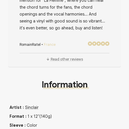
mention for "La Flemme", where you can hear
the chord turns for the fans, the chord
openings and the vocal harmonies... And
seeing a vinyl with good sound is so vibrant...
it's even better, so go ahead, buy and listen!
RomainRatel
•
France
Read other reviews
Information
Artist
:
Sinclair
Format
:
1
x
12"
(140g)
Sleeve
:
Color