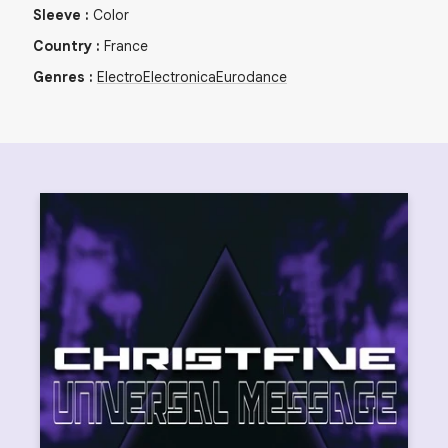
Sleeve
:
Color
Country
:
France
Genres
:
Electro
Electronica
Eurodance