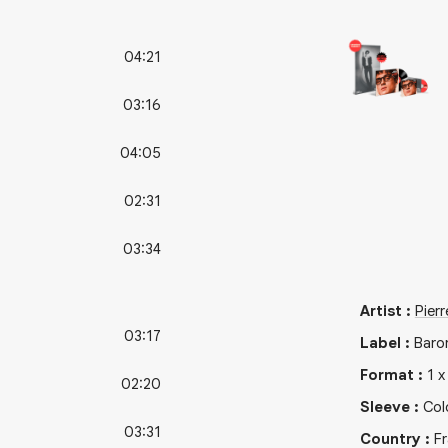
04:21
03:16
04:05
02:31
03:34
Artist
:
Pier
03:17
Label
:
Baro
Format
:
1
02:20
Sleeve
:
Col
03:31
Country
:
F