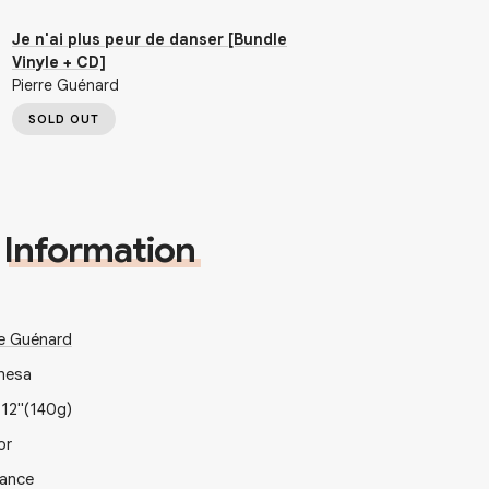
Je n'ai plus peur de danser [Bundle
Vinyle + CD]
Pierre Guénard
SOLD OUT
Information
re Guénard
nesa
x
12"
(140g)
or
rance