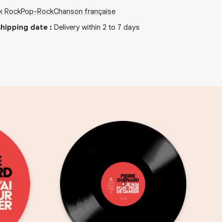
k Rock
Pop-Rock
Chanson française
hipping date
:
Delivery within 2 to 7 days