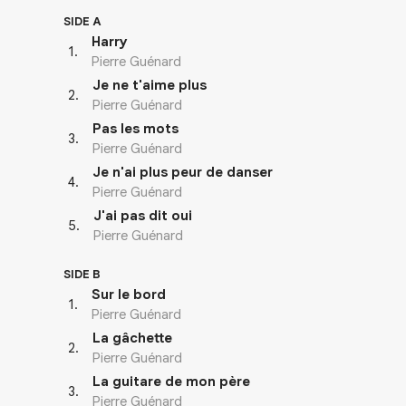
SIDE A
Harry
1
.
Pierre Guénard
Je ne t'aime plus
2
.
Pierre Guénard
Pas les mots
3
.
Pierre Guénard
Je n'ai plus peur de danser
4
.
Pierre Guénard
J'ai pas dit oui
5
.
Pierre Guénard
SIDE B
Sur le bord
1
.
Pierre Guénard
La gâchette
2
.
Pierre Guénard
La guitare de mon père
3
.
Pierre Guénard