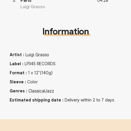
04:28
3
.
Paris
Luigi Grasso
Information
Artist
:
Luigi Grasso
Label
:
LP345 RECORDS
Format
:
1
x
12"
(140g)
Sleeve
:
Color
Genres
:
Classical
Jazz
Estimated shipping date
:
Delivery within 2 to 7 days