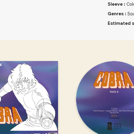
Sleeve
:
Col
Genres
:
So
Estimated s