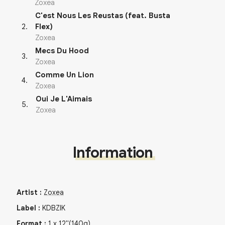
Zoxea
C'est Nous Les Reustas (feat. Busta
2
.
Flex)
Zoxea
Mecs Du Hood
3
.
Zoxea
Comme Un Lion
4
.
Zoxea
Oui Je L'Aimais
5
.
Zoxea
Information
Artist
:
Zoxea
Label
:
KDBZIK
Format
:
1
x
12"
(140g)