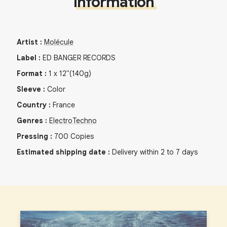
Information
Artist
:
Molécule
Label
:
ED BANGER RECORDS
Format
:
1
x
12"
(140g)
Sleeve
:
Color
Country
:
France
Genres
:
Electro
Techno
Pressing
:
700
Copies
Estimated shipping date
:
Delivery within 2 to 7 days