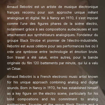
Arnaud Rebotini est un artiste de musique électronique
français reconnu pour son approche unique mêlant
analogique et digital. Né à Nancy en 1970, il s'est imposé
comme l'une des figures phares de la scène électro,
notamment grâce à ses compositions audacieuses et son
attachement aux synthétiseurs analogiques. Fondateur du
groupe Black Strobe et pionnier de l'électro-industrielle,
Rebotini est aussi célèbre pour ses performances live où il
crée une symbiose entre technologie et émotion brute.
Son travail a été salué, entre autres, pour la bande
originale du film 120 battements par minute, qui lui a valu
un César.
Arnaud Rebotini is a French electronic music artist known
for his unique approach combining analog and digital
sounds. Born in Nancy in 1970, he has established himself
as a key figure on the electro scene, particularly for his
bold compositions and his commitment to analog
synthesizers. Founder of the group Black Strobe and a