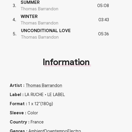
SUMMER
05:08
3
.
Thomas Barrandon
WINTER
03:43
4
.
Thomas Barrandon
UNCONDITIONAL LOVE
05:36
5
.
Thomas Barrandon
Information
Artist
:
Thomas Barrandon
Label
:
LA RUCHE • LE LABEL
Format
:
1
x
12"
(180g)
Sleeve
:
Color
Country
:
France
Genres
:
Ambient
Downtempo
Electro