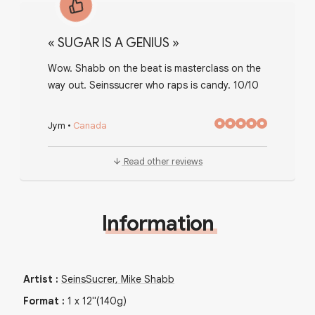
«
SUGAR IS A GENIUS
»
Wow. Shabb on the beat is masterclass on the
way out. Seinssucrer who raps is candy. 10/10
Jym
•
Canada
Read other reviews
Information
Artist
:
SeinsSucrer, Mike Shabb
Format
:
1
x
12"
(140g)