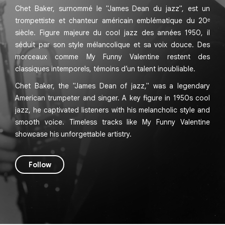
Chet Baker, surnommé le "James Dean du jazz", est un
trompettiste et chanteur américain emblématique du 20ᵉ
siècle. Figure majeure du cool jazz des années 1950, il
séduit par son style mélancolique et sa voix douce. Des
morceaux comme My Funny Valentine restent des
classiques intemporels, témoins d’un talent inoubliable.
Chet Baker, the "James Dean of jazz," was a legendary
American trumpeter and singer. A key figure in 1950s cool
jazz, he captivated listeners with his melancholic style and
smooth voice. Timeless tracks like My Funny Valentine
showcase his unforgettable artistry.
Follow