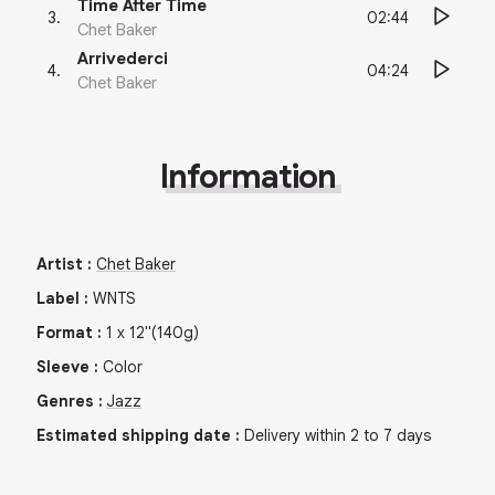
Time After Time
02:44
3
.
Chet Baker
Arrivederci
04:24
4
.
Chet Baker
Information
Artist
:
Chet Baker
Label
:
WNTS
Format
:
1
x
12"
(140g)
Sleeve
:
Color
Genres
:
Jazz
Estimated shipping date
:
Delivery within 2 to 7 days