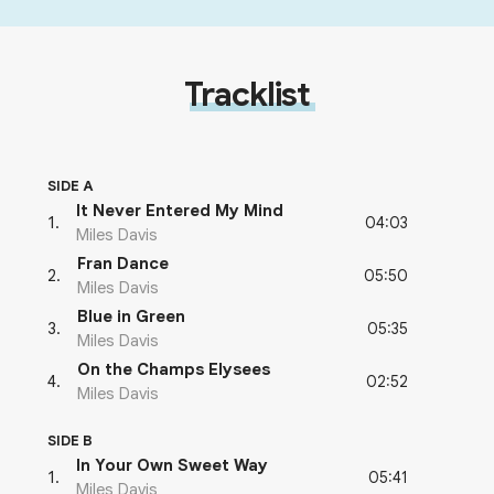
Tracklist
SIDE A
It Never Entered My Mind
04:03
1
.
Miles Davis
Fran Dance
05:50
2
.
Miles Davis
Blue in Green
05:35
3
.
Miles Davis
On the Champs Elysees
02:52
4
.
Miles Davis
SIDE B
In Your Own Sweet Way
05:41
1
.
Miles Davis