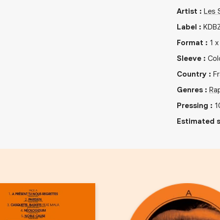
Artist
:
Les 
Label
:
KDBZ
Format
:
1
Sleeve
:
Col
Country
:
F
Genres
:
Ra
Pressing
:
1
Estimated s