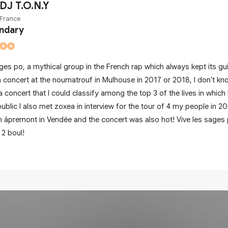
DJ T.O.N.Y
France
ndary
ges po, a mythical group in the French rap which always kept its gui
n concert at the noumatrouf in Mulhouse in 2017 or 2018, I don't kn
a concert that I could classify among the top 3 of the lives in which
public I also met zoxea in interview for the tour of 4 my people in 2
n âpremont in Vendée and the concert was also hot! Vive les sages 
 2 boul!