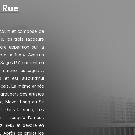
a Rue
ncourt et composé de
, les trois rappeurs
re apparition sur la
re « La Rue ». Avec un
 Sages Po’ publient en
t marcher les sages ?.
 et est aujourd’hui
nçais. La même année
egroupera des artistes
te, Movez Lang ou Sir
l, Dans la sono, Les
m : Jusqu’à l’amour.
ez BMG et dévoile en
. Après ce projet les