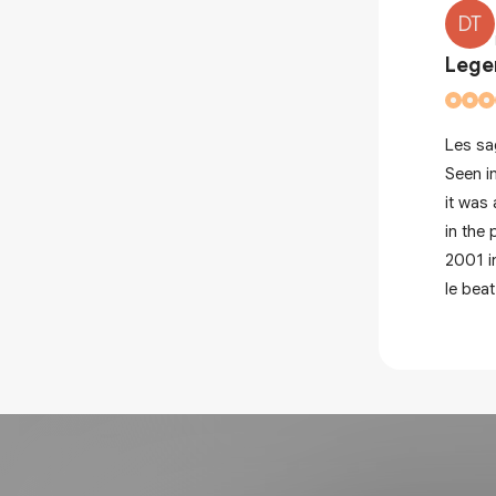
DT
Lege
 rap which always kept its guideline
Les sa
e in 2017 or 2018, I don't know but
Seen i
he top 3 of the lives in which I was
it was 
r the tour of 4 my people in 2000 or
in the 
was also hot! Vive les sages po et
2001 i
le beat