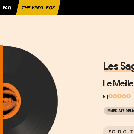
FAQ
THE VINYL BOX
Les Sa
Le Meill
5
|
IMMEDIATE DELI
SOLD OUT