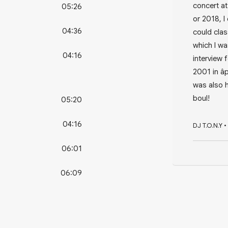
concert a
05:26
or 2018, I
04:36
could clas
which I wa
04:16
interview 
2001 in â
was also h
boul!
05:20
04:16
DJ T.O.N.Y
•
06:01
06:09