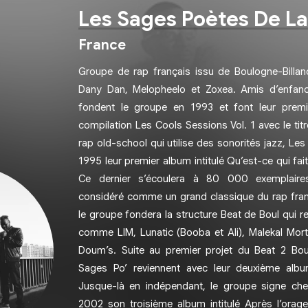
Les Sages Poètes De L
France
Groupe de rap français issu de Boulogne-Billa
Dany Dan, Melopheelo et Zoxea. Amis d’enfance
fondent le groupe en 1993 et font leur premiè
compilation Les Cools Sessions Vol. 1 avec le tit
rap old-school qui utilise des sonorités jazz, Les
1995 leur premier album intitulé Qu’est-ce qui fai
Ce dernier s’écoulera à 80 000 exemplaires
considéré comme un grand classique du rap fra
le groupe fondera la structure Beat de Boul qui r
comme LIM, Lunatic (Booba et Ali), Malekal Mor
Doum’s. Suite au premier projet du Beat 2 Bou
Sages Po’ reviennent avec leur deuxième albu
Jusque-là en indépendant, le groupe signe ch
2002 son troisième album intitulé Après l’orage