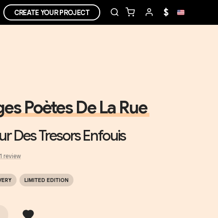
$
CREATE YOUR PROJECT
ges Poètes De La Rue
eur Des Tresors Enfouis
1
review
VERY
LIMITED EDITION