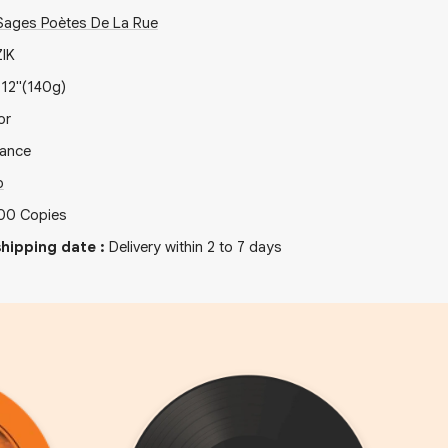
Sages Poètes De La Rue
IK
x
12"
(140g)
or
rance
p
00
Copies
hipping date
:
Delivery within 2 to 7 days