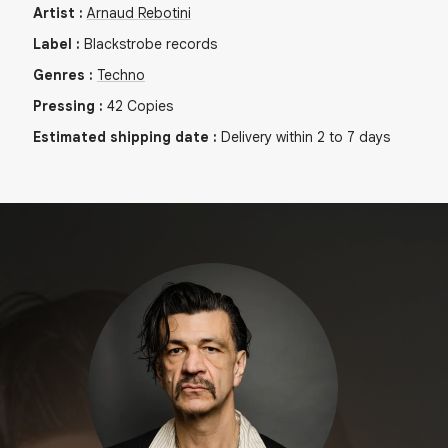
Artist
:
Arnaud Rebotini
Label
:
Blackstrobe records
Genres
:
Techno
Pressing
:
42
Copies
Estimated shipping date
:
Delivery within 2 to 7 days