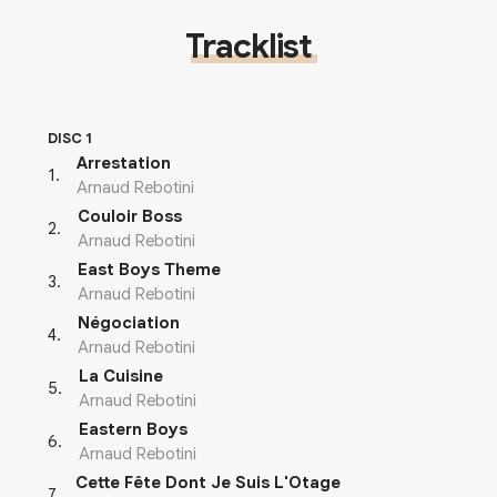
Tracklist
DISC 1
Arrestation
1
.
Arnaud Rebotini
Couloir Boss
2
.
Arnaud Rebotini
East Boys Theme
3
.
Arnaud Rebotini
Négociation
4
.
Arnaud Rebotini
La Cuisine
5
.
Arnaud Rebotini
Eastern Boys
6
.
Arnaud Rebotini
Cette Fête Dont Je Suis L'Otage
7
.