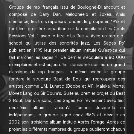
Groupe de rap français issu de Boulogne-Billancourt et
composé de Dany Dan, Melopheelo et Zoxea. Amis
d’enfance, les trois rappeurs fondent le groupe en 1993 et
font leur première apparition sur la compilation Les Cools
Sessions Vol. 1 avec le titre « La Rue ». Avec un rap old-
school qui utilise des sonorités jazz, Les Sages Po’
publient en 1995 leur premier album intitulé Qu’est-ce qui
fait marcher les sages ?. Ce dernier s’écoulera à 80 000
exemplaires et est aujourd’hui considéré comme un grand
classique du rap français. La même année le groupe
fondera la structure Beat de Boul qui regroupera des
artistes comme LIM, Lunatic (Booba et Ali), Malekal Morte,
Movez Lang ou Sir Doum’s. Suite au premier projet du Beat
2 Boul, Dans la sono, Les Sages Po’ reviennent avec leur
deuxième album : Jusqu’à l’amour. Jusque-là en
indépendant, le groupe signe chez BMG et dévoile en
2002 son troisième album intitulé Après l’orage. Après ce
projet les différents membres du groupe publieront chacun