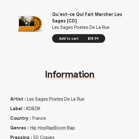
Qu'est-ce Qui Fait Marcher Les
Sages [CD]
Les Sages Poetes De La Rue
Add to cart
$18.99
Information
Artist
:
Les Sages Poetes De La Rue
Label
:
KDBZIK
Country
:
France
Genres
:
Hip Hop
Rap
Boom Bap
Pressing
:
50
Copies