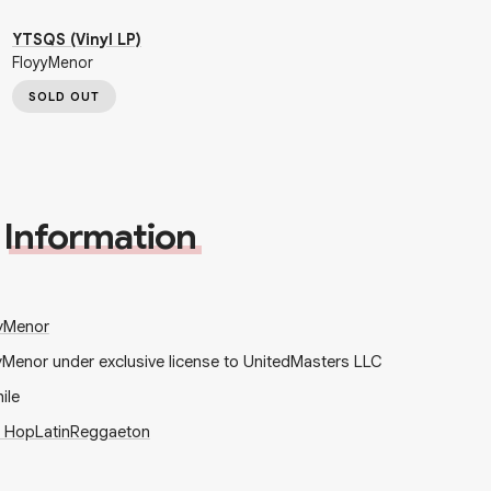
YTSQS (Vinyl LP)
FloyyMenor
SOLD OUT
Information
yMenor
yMenor under exclusive license to UnitedMasters LLC
ile
p Hop
Latin
Reggaeton