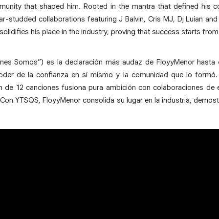
mmunity that shaped him. Rooted in the mantra that defined his 
ar-studded collaborations featuring J Balvin, Cris MJ, Dj Luian an
idifies his place in the industry, proving that success starts from 
nes Somos”) es la declaración más audaz de FloyyMenor hasta 
 poder de la confianza en sí mismo y la comunidad que lo formó.
 de 12 canciones fusiona pura ambición con colaboraciones de es
 Con YTSQS, FloyyMenor consolida su lugar en la industria, demost