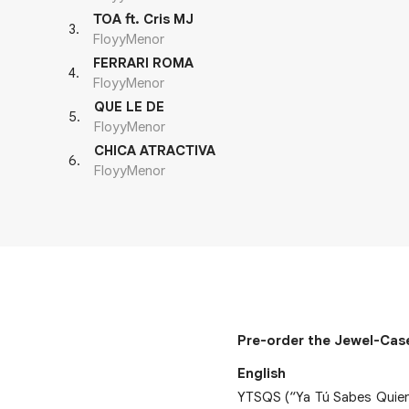
TOA ft. Cris MJ
3
.
FloyyMenor
FERRARI ROMA
4
.
FloyyMenor
QUE LE DE
5
.
FloyyMenor
CHICA ATRACTIVA
6
.
FloyyMenor
Pre-order the Jewel-Cas
English
YTSQS (“Ya Tú Sabes Quiene