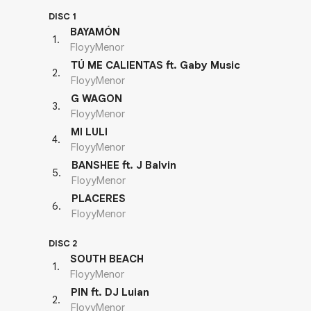
DISC 1
BAYAMÓN
1
.
FloyyMenor
TÚ ME CALIENTAS ft. Gaby Music
2
.
FloyyMenor
G WAGON
3
.
FloyyMenor
MI LULI
4
.
FloyyMenor
BANSHEE ft. J Balvin
5
.
FloyyMenor
PLACERES
6
.
FloyyMenor
DISC 2
SOUTH BEACH
1
.
FloyyMenor
PIN ft. DJ Luian
2
.
FloyyMenor