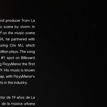
 and producer from La
ic scene by storm. In
ff on the music scene
024, he partnered with
uring Cris MJ, which
illion plays. The song
 #1 spot on Billboard
 FloyyMenor the first
99. His music is known
rap, with FloyyMenor's
s in the industry.
ctor de 19 años de La
a de la música urbana