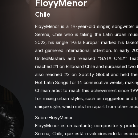
FloyyMenor
Chile
FloyyMenor is a 19-year-old singer, songwriter
Serena, Chile who is taking the Latin urban mus
2023, his single "Pa la Europa" marked his takeo
and garnered international attention. In early 2
UnitedMasters and released "GATA ONLY" feat
reached #1 on Billboard Chile and surpassed two b
also reached #3 on Spotify Global and held the
Hot Latin Songs for 14 consecutive weeks, making
Chilean artist to reach this achievement since 19
for mixing urban styles, such as reggaeton and t
unique style, which sets him apart from other artist
Sobre FloyyMenor
FloyyMenor es un cantante, compositor y produ
Serena, Chile, que está revolucionando la escen