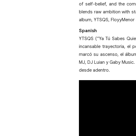
of self-belief, and the co
blends raw ambition with st
album, YTSQS, FloyyMenor sol
Spanish
YTSQS (“Ya Tú Sabes Quie
incansable trayectoria, el
marcó su ascenso, el álbum
MJ, DJ Luian y Gaby Music.
desde adentro.