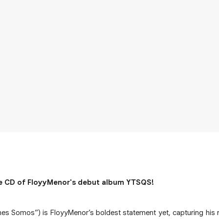
e CD of FloyyMenor's debut album YTSQS!
s Somos”) is FloyyMenor’s boldest statement yet, capturing his re