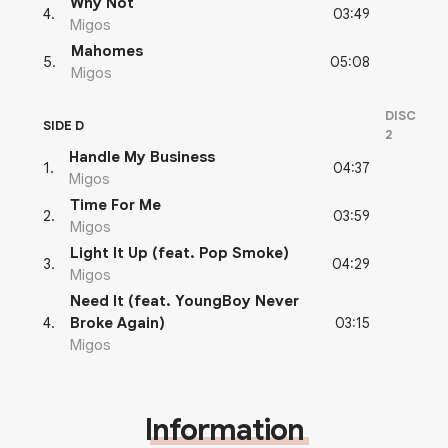
Why Not
03:49
4
.
Migos
Mahomes
05:08
5
.
Migos
DISC
SIDE D
2
Handle My Business
04:37
1
.
Migos
Time For Me
03:59
2
.
Migos
Light It Up (feat. Pop Smoke)
04:29
3
.
Migos
Need It (feat. YoungBoy Never
03:15
4
.
Broke Again)
Migos
Information