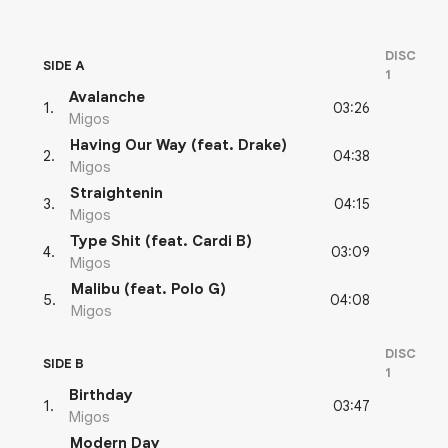
DISC
SIDE A
1
Avalanche
03:26
1
.
Migos
Having Our Way (feat. Drake)
04:38
2
.
Migos
Straightenin
04:15
3
.
Migos
Type Shit (feat. Cardi B)
03:09
4
.
Migos
Malibu (feat. Polo G)
04:08
5
.
Migos
DISC
SIDE B
1
Birthday
03:47
1
.
Migos
Modern Day