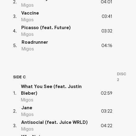
04:01
2
.
Migos
Vaccine
03:41
3
.
Migos
Picasso (feat. Future)
03:32
4
.
Migos
Roadrunner
04:16
5
.
Migos
DISC
SIDE C
2
What You See (feat. Justin
02:59
1
.
Bieber)
Migos
Jane
03:22
2
.
Migos
Antisocial (feat. Juice WRLD)
04:22
3
.
Migos