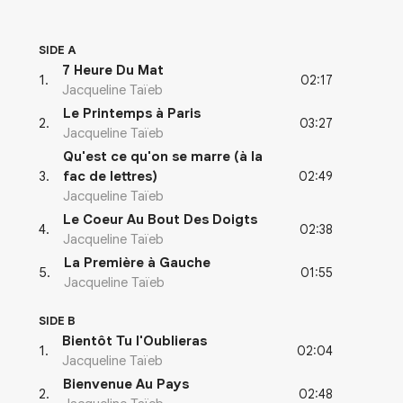
SIDE A
7 Heure Du Mat
02:17
1
.
Jacqueline Taïeb
Le Printemps à Paris
03:27
2
.
Jacqueline Taïeb
Qu'est ce qu'on se marre (à la
02:49
3
.
fac de lettres)
Jacqueline Taïeb
Le Coeur Au Bout Des Doigts
02:38
4
.
Jacqueline Taïeb
La Première à Gauche
01:55
5
.
Jacqueline Taïeb
SIDE B
Bientôt Tu l'Oublieras
02:04
1
.
Jacqueline Taïeb
Bienvenue Au Pays
02:48
2
.